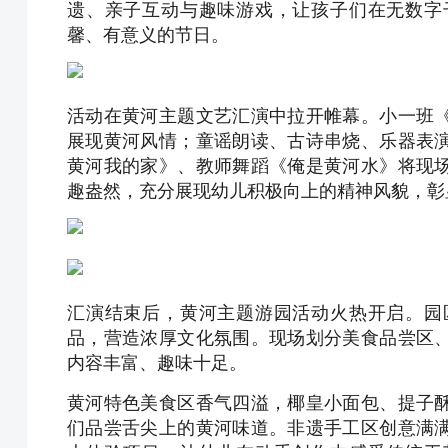
遗、亲子互动与趣味游戏，让孩子们在无数字
馨、有意义的节日。
活动在黄河主题文艺汇演中拉开帷幕。小一班
展现黄河风情；童谣朗读、古诗串烧、乐器表
黄河我的家》、教师舞蹈《俺是黄河水》将现
趣盎然，充分展现幼儿积极向上的
精神
风貌，彰
汇演结束后，黄河主题游园活动火热开启。园
品，营造浓厚文化氛围。现场划分美食品尝区
内容丰富、趣味十足。
黄河特色美食区香气四溢，椰皇小面包、提子
们品尝舌尖上的黄河味道。非遗手工区创意满