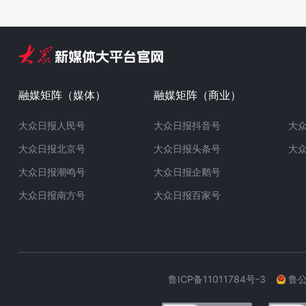
融媒矩阵（媒体）
融媒矩阵（商业）
大众日报人民号
大众日报抖音号
大
大众日报北京号
大众日报头条号
大
大众日报潮鸣号
大众日报企鹅号
大众日报南方号
大众日报百家号
鲁ICP备11011784号-3
鲁公网