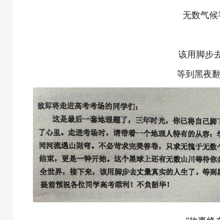
无数气候
该用脚步
等到黑夜翻