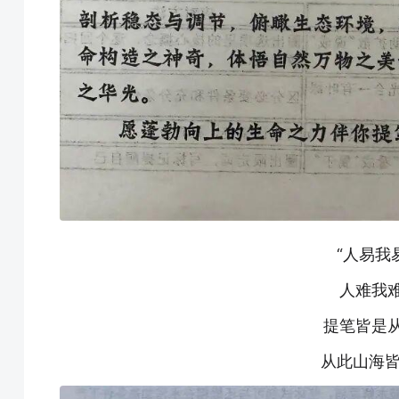
“人易我
人难我
提笔皆是
从此山海皆