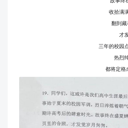
“故事终
收拾满
翻到藏
才
三年的校园
热烈
都将定格