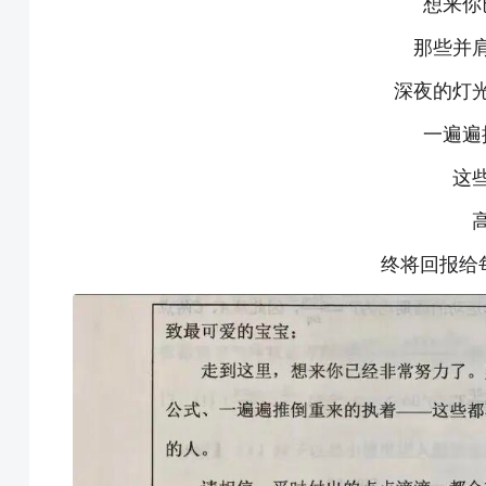
想来你
那些并
深夜的灯
一遍遍
这
终将回报给