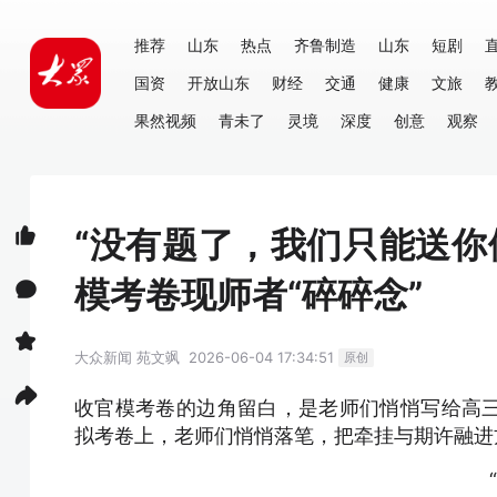
推荐
山东
热点
齐鲁制造
山东
短剧
国资
开放山东
财经
交通
健康
文旅
果然视频
青未了
灵境
深度
创意
观察
“没有题了，我们只能送你
模考卷现师者“碎碎念”
大众新闻
苑文飒
2026-06-04 17:34:51
原创
收官模考卷的边角留白，是老师们悄悄写给高
拟考卷上，老师们悄悄落笔，把牵挂与期许融进