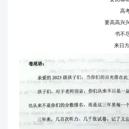
高
要高高兴
书不
来日方