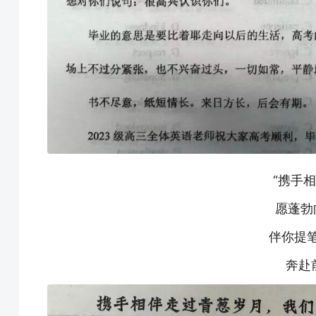
“携手
愿蓬勃
伴你提
奔赴