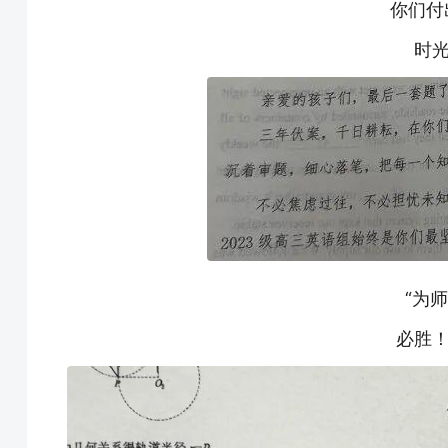
你们付
时光
“为
必胜！