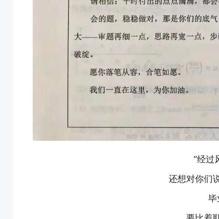
“经过
还想对你们
毕
要比着