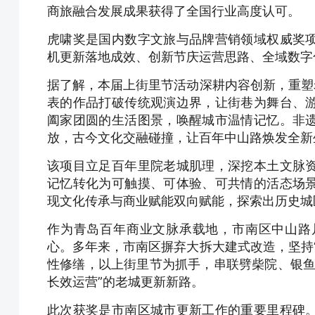
商旅融合发展成果获得了全国行业高度认可。
虎啸奖是国内数字文旅与品牌营销领域权威奖
机更新落地成效、创新节庆运营思路、全域数字
据了解，本届上街里节活动深耕内容创新，重塑老
表的作品打破传统观演边界，让街巷为舞台、
阖家团圆的生活图景，唤醒城市温情记忆。非
放，古今文化交融碰撞，让百年中山路焕发全新
该项目立足百年里院老城肌理，深挖本土文脉
记忆转化为可触摸、可体验、可共情的活态场
现文化传承与商业赋能双向赋能，探索出历史城区
作为青岛百年商业文脉承载地，市南区中山路
心。多年来，市南区摒弃大拆大建式改造，坚持
性修缮，以上街里节为抓手，串联劈柴院、银鱼
长效运营”的老城更新新路。
此次获奖是市南区城市更新工作的重要里程碑