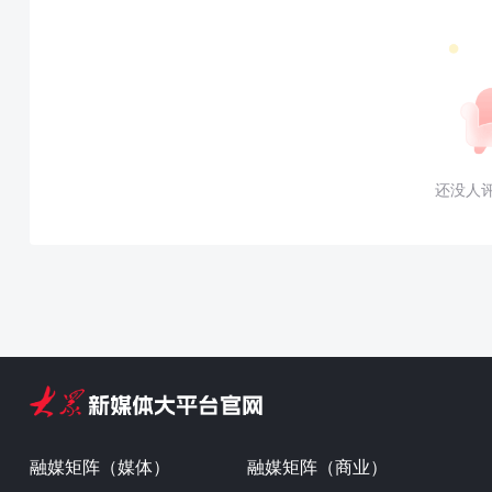
还没人
融媒矩阵（媒体）
融媒矩阵（商业）