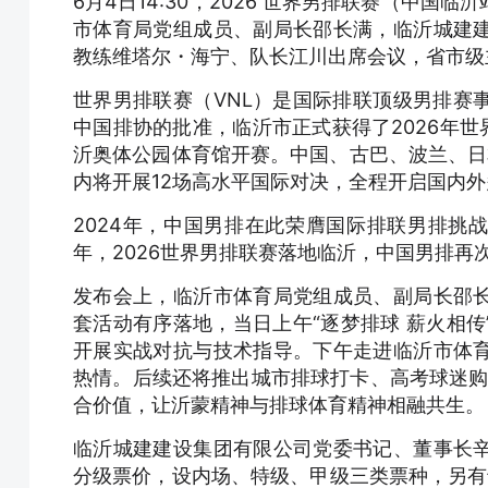
6月4日14:30，2026 世界男排联赛（中
市体育局党组成员、副局长邵长满，临沂城建
教练维塔尔・海宁、队长江川出席会议，省市级
世界男排联赛（VNL）是国际排联顶级男排赛
中国排协的批准，临沂市正式获得了2026年世
沂奥体公园体育馆开赛。中国、古巴、波兰、日
内将开展12场高水平国际对决，全程开启国内
2024年，中国男排在此荣膺国际排联男排挑
年，2026世界男排联赛落地临沂，中国男排再
发布会上，临沂市体育局党组成员、副局长邵
套活动有序落地，当日上午“逐梦排球 薪火相
开展实战对抗与技术指导。下午走进临沂市体
热情。后续还将推出城市排球打卡、高考球迷购
合价值，让沂蒙精神与排球体育精神相融共生。
临沂城建建设集团有限公司党委书记、董事长
分级票价，设内场、特级、甲级三类票种，另有专