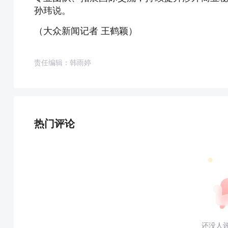
孙玮说。
（大众新闻记者 王鹤颖）
责任编辑：韩雨婷
热门评论
还没人