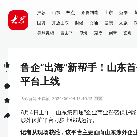
推荐
山东
热点
齐鲁制造
山东
短剧
国资
开放山东
财经
交通
健康
文旅
果然视频
青未了
灵境
深度
创意
观察
鲁企“出海”新帮手！山东
1
平台上线
大众新闻
王鹤颖
2026-06-04 18:40:12
独家
6月4日上午，山东第四届“企业商业秘密保护
涉外保护平台同步上线试运行。
记者从现场获悉，该平台主要面向山东涉外企