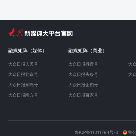
融媒矩阵（媒体）
融媒矩阵（商业）
大众日报人民号
大众日报抖音号
大
大众日报北京号
大众日报头条号
大
大众日报潮鸣号
大众日报企鹅号
大众日报南方号
大众日报百家号
鲁ICP备11011784号-3
鲁公网