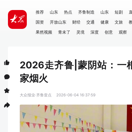
推荐
山东
热点
齐鲁制造
山东
短剧
国资
开放山东
财经
交通
健康
文旅
果然视频
青未了
灵境
深度
创意
观察
2026走齐鲁|蒙阴站：
家烟火
大众报业·齐鲁壹点
2026-06-04 16:37:59