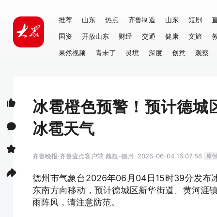
推荐
山东
热点
齐鲁制造
山东
短剧
国资
开放山东
财经
交通
健康
文旅
果然视频
青未了
灵境
深度
创意
观察
冰雹橙色预警！预计德城
冰雹天气
齐鲁晚报·齐鲁壹点客户端
魏巍-德州
2026-06-04 16:07:56
原创
德州市气象台2026年06月04日15时39分
东南方向移动，预计德城区新华街道、黄河涯镇
雨阵风，请注意防范。