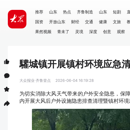
推荐
山东
热点
齐鲁制造
山东
短剧
国资
开放山东
财经
交通
健康
文旅
果然视频
青未了
灵境
深度
创意
观察
驩城镇开展镇村环境应急
大众报业·齐鲁壹点
2026-06-04 16:19:28
为切实消除大风天气带来的户外安全隐患，保障
内开展大风后户外设施隐患排查清理暨镇村环境