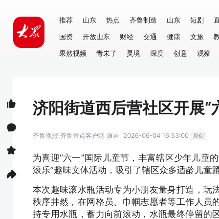
推荐
山东
热点
齐鲁制造
山东
短剧
国资
开放山东
财经
交通
健康
文旅
果然视频
青未了
灵境
深度
创意
观察
济阳街道西后营社区开展“
齐鲁晚报·齐鲁壹点客户端
康岩
2026-06-04 16:53:00
原创
为喜迎“六一”国际儿童节，丰富辖区少年儿童
滚乐”趣味文体活动，吸引了辖区众多适龄儿童
本次趣味滚水瓶活动专为小朋友量身打造，玩
秩序井然，在网格员、巾帼志愿者等工作人员
持专用水瓶，蓄力向前滚动，水瓶最终停留的