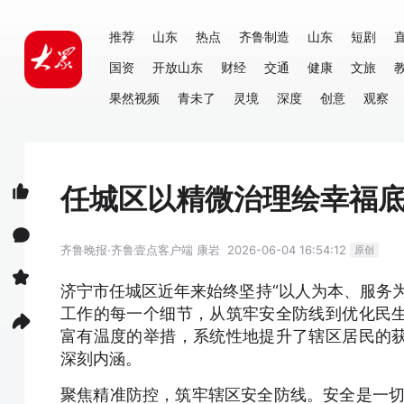
推荐
山东
热点
齐鲁制造
山东
短剧
国资
开放山东
财经
交通
健康
文旅
果然视频
青未了
灵境
深度
创意
观察
任城区以精微治理绘幸福
齐鲁晚报·齐鲁壹点客户端
康岩
2026-06-04 16:54:12
原创
济宁市任城区近年来始终坚持“以人为本、服务
工作的每一个细节，从筑牢安全防线到优化民
富有温度的举措，系统性地提升了辖区居民的
深刻内涵。
聚焦精准防控，筑牢辖区安全防线。安全是一切