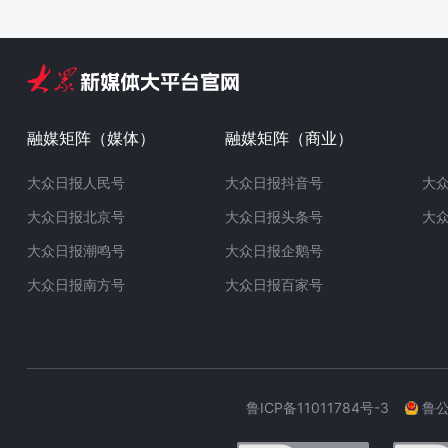
融媒矩阵（媒体）
融媒矩阵（商业）
大众日报人民号
大众日报抖音号
大
大众日报北京号
大众日报头条号
大
大众日报潮鸣号
大众日报企鹅号
大众日报南方号
大众日报百家号
鲁ICP备11011784号-3
鲁公网