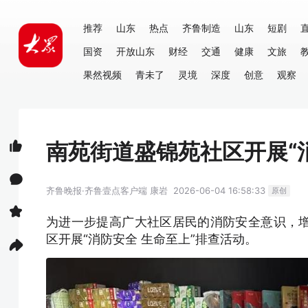
推荐
山东
热点
齐鲁制造
山东
短剧
国资
开放山东
财经
交通
健康
文旅
果然视频
青未了
灵境
深度
创意
观察
南苑街道盛锦苑社区开展“
齐鲁晚报·齐鲁壹点客户端
康岩
2026-06-04 16:58:33
原创
为进一步提高广大社区居民的消防安全意识，
区开展“消防安全 生命至上”排查活动。