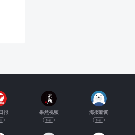
日报
果然视频
海报新闻
信
抖音
抖音