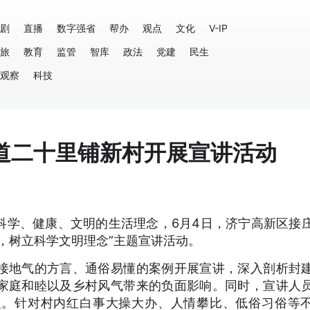
剧
直播
数字强省
帮办
观点
文化
V-IP
旅
教育
监管
智库
政法
党建
民生
观察
科技
道二十里铺新村开展宣讲活动
科学、健康、文明的生活理念，6月4日，济宁高新区接
，树立科学文明理念”主题宣讲活动。
接地气的方言、通俗易懂的案例开展宣讲，深入剖析封
家庭和睦以及乡村风气带来的负面影响。同时，宣讲人
识。针对村内红白事大操大办、人情攀比、低俗习俗等