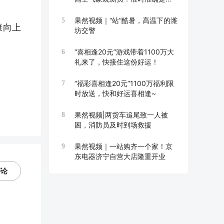
线
果然视频｜“站”酷暑，高温下的潍
5
康向上
坊交警
“喜相逢20元”游戏带着1100万大
6
礼来了，快接住这份好运！
“福彩喜相逢20元”1100万福利限
7
时放送，快和好运喜相逢~
果然视频|两货车追尾致一人被
8
困，消防员及时到场救援
果然视频｜一站购齐一个家！京
9
东电器济宁自营大店隆重开业
评论