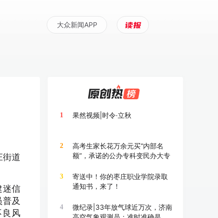
大众新闻APP
果然视频|时令·立秋
1
高考生家长花万余元买“内部名
2
额”，承诺的公办专科变民办大专
庄街道
寄送中！你的枣庄职业学院录取
3
通知书，来了！
建迷信
员普及
微纪录|33年放气球近万次，济南
4
不良风
高空气象观测员：准时准确是底