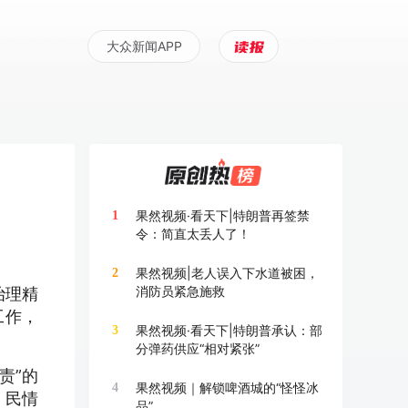
大众新闻APP
果然视频·看天下|特朗普再签禁
1
令：简直太丢人了！
果然视频|老人误入下水道被困，
2
消防员紧急施救
治理精
工作，
果然视频·看天下|特朗普承认：部
3
分弹药供应“相对紧张”
责”的
果然视频｜解锁啤酒城的“怪怪冰
4
、民情
品”