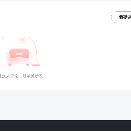
我要
还没人评论，赶紧抢沙发！