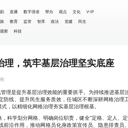
剧
直播
数字强省
帮办
观点
文化
V-IP
旅
教育
监管
智库
政法
党建
民生
观察
科技
治理，筑牢基层治理坚实底座
原创
化管理是提升基层治理效能的重要抓手。为持续推进基层
定防线、提升民生服务质效，任城区不断深耕网格治理
模式，以精细化网格治理夯实基层治理根基。
，科学划分网格、明确岗位职责，健全“定格、定人、定
线前沿作用，推动网格员化身政策宣传员、隐患排查员