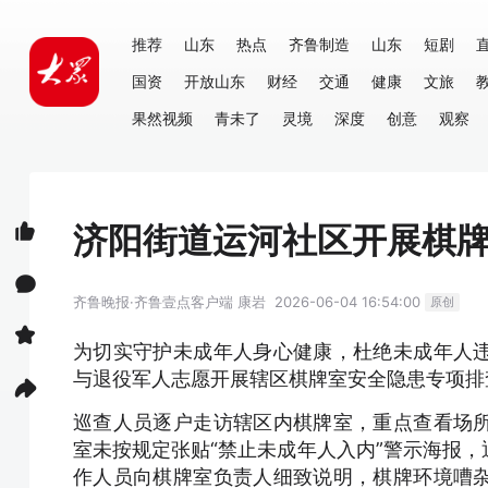
推荐
山东
热点
齐鲁制造
山东
短剧
国资
开放山东
财经
交通
健康
文旅
果然视频
青未了
灵境
深度
创意
观察
济阳街道运河社区开展棋
齐鲁晚报·齐鲁壹点客户端
康岩
2026-06-04 16:54:00
原创
为切实守护未成年人身心健康，杜绝未成年人
与退役军人志愿开展辖区棋牌室安全隐患专项排
巡查人员逐户走访辖区内棋牌室，重点查看场
室未按规定张贴“禁止未成年人入内”警示海报
作人员向棋牌室负责人细致说明，棋牌环境嘈