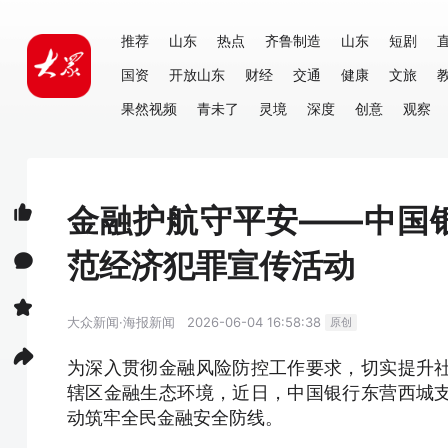
推荐
山东
热点
齐鲁制造
山东
短剧
国资
开放山东
财经
交通
健康
文旅
果然视频
青未了
灵境
深度
创意
观察
金融护航守平安——中国
范经济犯罪宣传活动
大众新闻·海报新闻
2026-06-04 16:58:38
原创
为深入贯彻金融风险防控工作要求，切实提升
辖区金融生态环境，近日，中国银行东营西城
动筑牢全民金融安全防线。