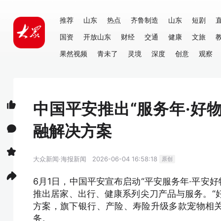
推荐
山东
热点
齐鲁制造
山东
短剧
国资
开放山东
财经
交通
健康
文旅
果然视频
青未了
灵境
深度
创意
观察
中国平安推出“服务年·好物
融解决方案
大众新闻·海报新闻
2026-06-04 16:58:18
原创
6月1日，中国平安宣布启动“平安服务年·平安好
推出居家、出行、健康系列尖刀产品与服务。“好
方案，旗下银行、产险、寿险升级多款宠物相
务。