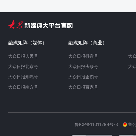
融媒矩阵（媒体）
融媒矩阵（商业）
大众日报人民号
大众日报抖音号
大
大众日报北京号
大众日报头条号
大
大众日报潮鸣号
大众日报企鹅号
大众日报南方号
大众日报百家号
鲁ICP备11011784号-3
鲁公网