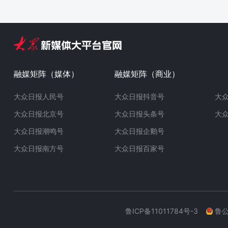
融媒矩阵（媒体）
融媒矩阵（商业）
大众日报人民号
大众日报抖音号
大
大众日报北京号
大众日报头条号
大
大众日报潮鸣号
大众日报企鹅号
大众日报南方号
大众日报百家号
鲁ICP备11011784号-3
鲁公网