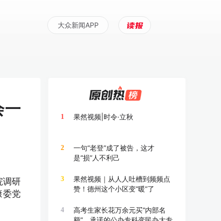
大众新闻APP
会一
果然视频|时令·立秋
1
一句“老登”成了被告，这才
2
是“损”人不利己
果然视频｜从人人吐槽到频频点
3
院调研
赞！德州这个小区变“暖”了
康委党
高考生家长花万余元买“内部名
4
额”，承诺的公办专科变民办大专