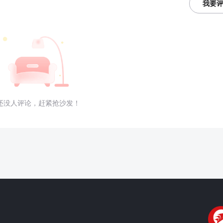
我要
还没人评论，赶紧抢沙发！