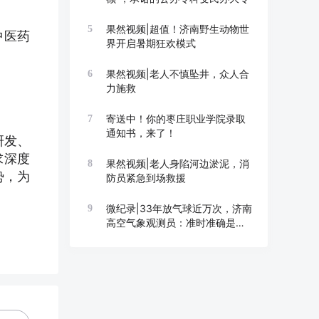
果然视频|超值！济南野生动物世
5
中医药
界开启暑期狂欢模式
果然视频|老人不慎坠井，众人合
6
力施救
寄送中！你的枣庄职业学院录取
7
通知书，来了！
研发、
求深度
果然视频|老人身陷河边淤泥，消
8
势，为
防员紧急到场救援
微纪录|33年放气球近万次，济南
9
高空气象观测员：准时准确是底
线