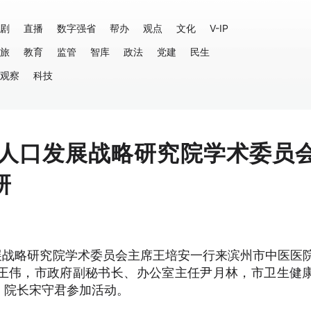
剧
直播
数字强省
帮办
观点
文化
V-IP
旅
教育
监管
智库
政法
党建
民生
观察
科技
人口发展战略研究院学术委员
研
展战略研究院学术委员会主席王培安一行来滨州市中医医
王伟，市政府副秘书长、办公室主任尹月林，市卫生健
、院长宋守君参加活动。