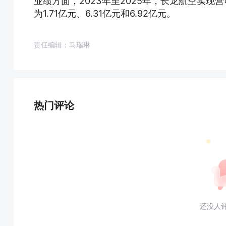
业绩方面，2023年至2025年，长龙航空实现营收分
为1.71亿元、6.31亿元和6.92亿元。
责任编辑：马瑞琳
热门评论
还没人