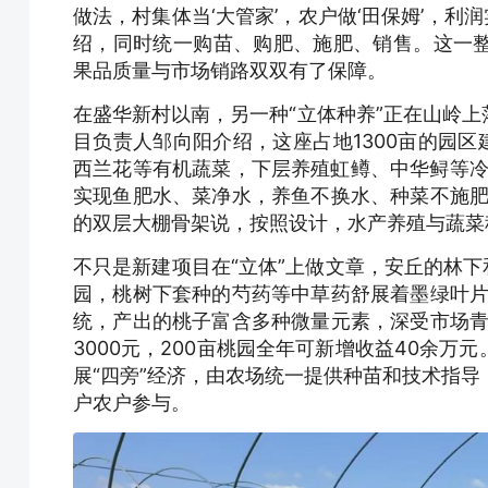
做法，村集体当‘大管家’，农户做‘田保姆’，利
绍，同时统一购苗、购肥、施肥、销售。这一
果品质量与市场销路双双有了保障。
在盛华新村以南，另一种“立体种养”正在山岭
目负责人邹向阳介绍，这座占地1300亩的园区
西兰花等有机蔬菜，下层养殖虹鳟、中华鲟等冷水
实现鱼肥水、菜净水，养鱼不换水、种菜不施肥
的双层大棚骨架说，按照设计，水产养殖与蔬菜
不只是新建项目在“立体”上做文章，安丘的林下
园，桃树下套种的芍药等中草药舒展着墨绿叶片
统，产出的桃子富含多种微量元素，深受市场青
3000元，200亩桃园全年可新增收益40余
展“四旁”经济，由农场统一提供种苗和技术指导
户农户参与。