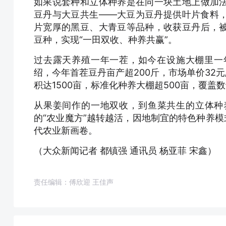
如果说套种和立体种养是在同一块土地上做加
豆丹与大豆共生——大豆为豆丹提供叶片食料
片宽厚的黑豆、大青豆等品种，收获豆丹后，
豆种，实现“一田双收、种养共赢”。
过去露天养殖一年一茬，如今在设施大棚里一
绍，今年首茬豆丹亩产超200斤，市场单价32元
积达1500亩，标准化种养大棚超500亩，覆
从果姜间作的一地双收，到鱼菜共生的立体种
的“农业魔方”越转越活，因地制宜的特色种养模
代农业新画卷。
（大众新闻记者 都镇强 通讯员 杨亚菲 宋鑫）
责任编辑：傅欣迎 王佳声