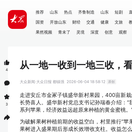
推荐
山东
热点
齐鲁制造
山东
短剧
国资
开放山东
财经
交通
健康
文旅
果然视频
青未了
灵境
深度
创意
观察
从一地一收到一地三收，看
4
大众新闻·大众日报
都镇强
2026-06-04 18:58:12
原创
走进安丘市金冢子镇盛华新村果园，400亩新栽
长势喜人。盛华新村党总支书记孙瑞春介绍：“
3
系列苹果，经济效益远超原来种植的黄金蜜桃。
为破解果树种植前期的收益空白，村里推行“苹
果树进入盛果期后形成长效增收支柱。收益怎么