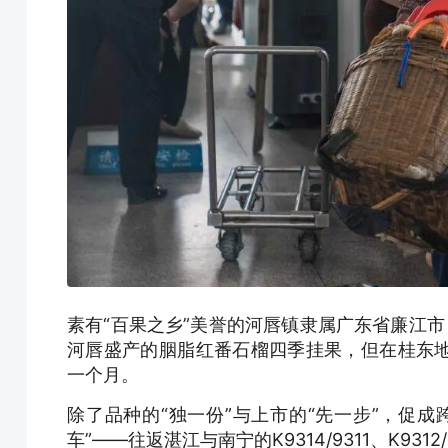
素有“百果之乡”美誉的河唇镇隶属广东省廉江市
河唇盛产的胭脂红番石榴四季挂果，但在桂东
一个月。
除了品种的“独一份”与上市的“先一步”，促
车”——往返湛江与南宁的K9314/9311、K9312