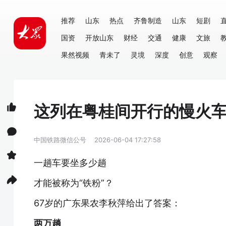
推荐
山东
热点
齐鲁制造
山东
短剧
国资
开放山东
财经
交通
健康
文旅
果然视频
青未了
灵境
深度
创意
观察
这列在粤桂间开行的慢火车
中国铁路微信公号
2026-06-04 17:27:58
一趟车要坐多少趟
才能被称为“铁粉”？
67岁的广东果农李秋萍给出了答案：
两万趟