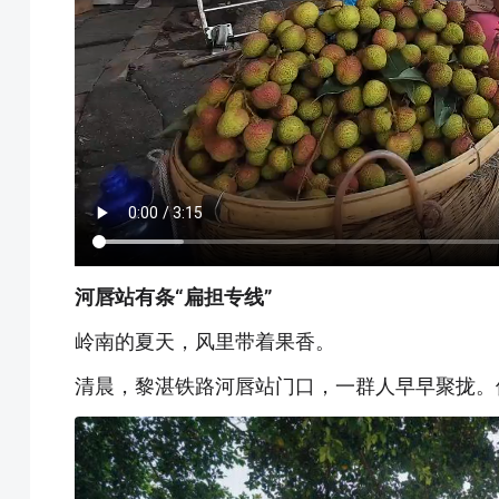
河唇站有条“扁担专线”
岭南的夏天，风里带着果香。
清晨，黎湛铁路河唇站门口，一群人早早聚拢。