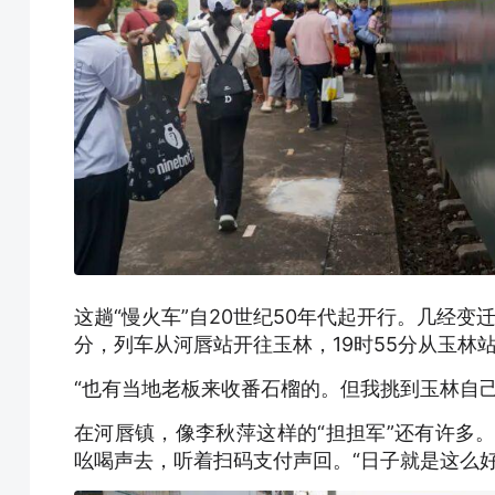
这趟“慢火车”自20世纪50年代起开行。几经变
分，列车从河唇站开往玉林，19时55分从玉林
“也有当地老板来收番石榴的。但我挑到玉林自
在河唇镇，像李秋萍这样的“担担军”还有许多
吆喝声去，听着扫码支付声回。“日子就是这么