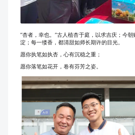
“杏者，幸也。”古人植杏于庭，以求吉庆；今
淀；每一缕香，都清甜如师长期许的目光。
愿你执笔如执杏，心有沉稳之重；
愿你落笔如花开，卷有芬芳之姿。