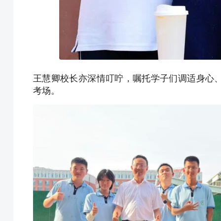
王慧卿校长亦深情叮咛，嘱托学子们调适身心
考场。