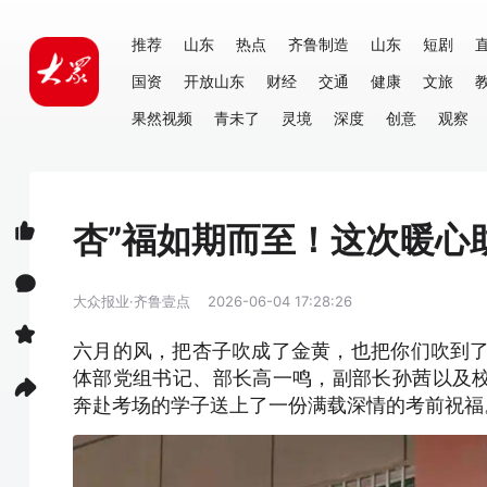
推荐
山东
热点
齐鲁制造
山东
短剧
国资
开放山东
财经
交通
健康
文旅
果然视频
青未了
灵境
深度
创意
观察
杏”福如期而至！这次暖心
大众报业·齐鲁壹点
2026-06-04 17:28:26
六月的风，把杏子吹成了金黄，也把你们吹到了
体部党组书记、部长高一鸣，副部长孙茜以及
奔赴考场的学子送上了一份满载深情的考前祝福