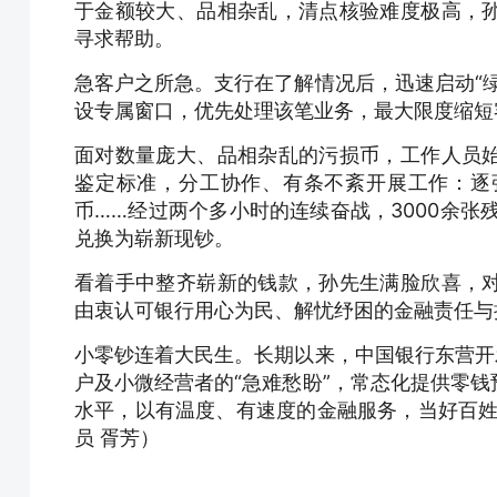
于金额较大、品相杂乱，清点核验难度极高，
寻求帮助。
急客户之所急。支行在了解情况后，迅速启动“
设专属窗口，优先处理该笔业务，最大限度缩短
面对数量庞大、品相杂乱的污损币，工作人员
鉴定标准，分工协作、有条不紊开展工作：逐
币……经过两个多小时的连续奋战，3000余张残
兑换为崭新现钞。
看着手中整齐崭新的钱款，孙先生满脸欣喜，
由衷认可银行用心为民、解忧纾困的金融责任与
小零钞连着大民生。长期以来，中国银行东营开
户及小微经营者的“急难愁盼”，常态化提供零
水平，以有温度、有速度的金融服务，当好百姓身
员 胥芳）