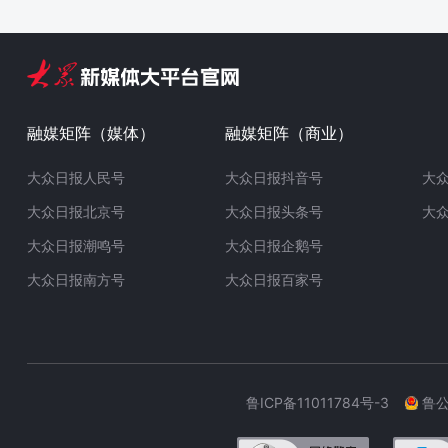
融媒矩阵（媒体）
融媒矩阵（商业）
大众日报人民号
大众日报抖音号
大
大众日报北京号
大众日报头条号
大
大众日报潮鸣号
大众日报企鹅号
大众日报南方号
大众日报百家号
鲁ICP备11011784号-3
鲁公网