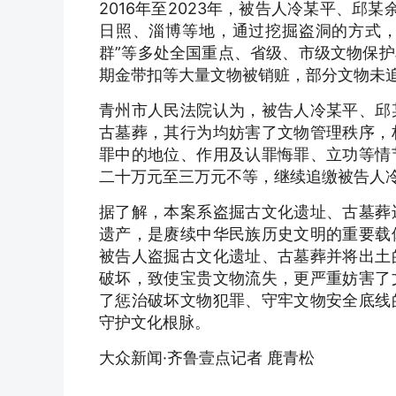
2016年至2023年，被告人冷某平、
日照、淄博等地，通过挖掘盗洞的方式，对
群”等多处全国重点、省级、市级文物保
期金带扣等大量文物被销赃，部分文物未
青州市人民法院认为，被告人冷某平、邱
古墓葬，其行为均妨害了文物管理秩序，
罪中的地位、作用及认罪悔罪、立功等情
二十万元至三万元不等，继续追缴被告人冷某
据了解，本案系盗掘古文化遗址、古墓葬
遗产，是赓续中华民族历史文明的重要载
被告人盗掘古文化遗址、古墓葬并将出土
破坏，致使宝贵文物流失，更严重妨害了
了惩治破坏文物犯罪、守牢文物安全底线
守护文化根脉。
大众新闻·齐鲁壹点记者 鹿青松