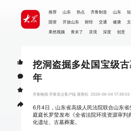
推荐
山东
热点
齐鲁制造
山东
短
国资
开放山东
财经
交通
健康
文
果然视频
青未了
灵境
深度
创意
挖洞盗掘多处国宝级古
年
齐鲁晚报·齐鲁壹点客户端
鹿青松
2026-06-04 17:39:03
6月4日，山东省高级人民法院联合山东省
庭庭长罗莹发布《全省法院环境资源审判
化遗址、古墓葬案。