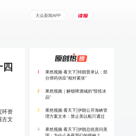
大众新闻APP
十四
果然视频·看天下|特朗普承认：部
1
分弹药供应“相对紧张”
果然视频｜解锁啤酒城的“怪怪冰
2
品”
果然视频·看天下|伊朗公开海峡管
3
院环资
理方案文本：禁止美以船只通过
掘古文
果然视频·看天下|伊朗总统质问美
4
国：为什么杀死我们的领袖？