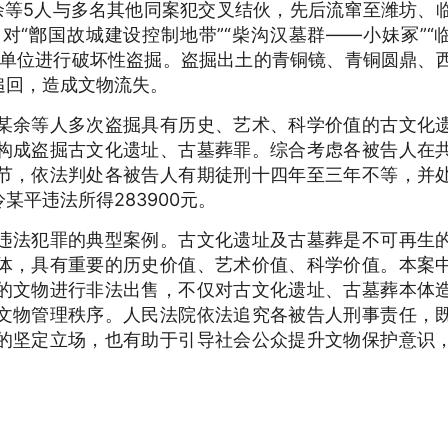
邱某余等5人与多名其他同案犯交叉结伙，先后流窜至潍坊、
“鄫国故城建设控制地带”“柴沟汉墓群——小妹冢”“
护单位进行破坏性盗掘。盗掘出土的青铜镜、青铜圆鼎、
追回，造成文物流失。
某余等人多次盗掘具有历史、艺术、科学价值的古文化
构成盗掘古文化遗址、古墓葬罪。综合考虑各被告人在
节，依法判处各被告人有期徒刑十四年至三年不等，并
平违法所得283900元。
违法犯罪的典型案例。古文化遗址及古墓葬是不可再生
体，具有重要的历史价值、艺术价值、科学价值。本案
的文物进行非法出售，不仅对古文化遗址、古墓葬本体
文物管理秩序。人民法院依法追究各被告人刑事责任，
的坚定立场，也有助于引导社会公众提升文物保护意识