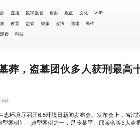
剧
直播
数字强省
帮办
观点
文化
V-IP
旅
教育
监管
智库
政法
党建
民生
观察
科技
墓葬，盗墓团伙多人获刑最高
原创
生态环境厅召开6.5环境日新闻发布会。发布会上，省法
典型案例》。典型案例之一，是冷某平、邱某余等5人盗