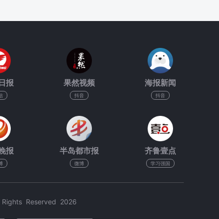
日报
果然视频
海报新闻
信
抖音
抖音
晚报
半岛都市报
齐鲁壹点
博
微博
学习强国
hts Reserved 2026