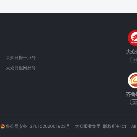
大众
大众日报一点号
微
大众日报网易号
齐鲁
微
3
鲁公网安备 37010202001823号 大众报业集团 版权所有(C) All Rig