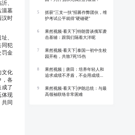
临沂、
临淄墓
抓获“三支一扶”招募作弊团伙，维
5
西汉时
护考试公平就得“硬碰硬”
果然视频·看天下|特朗普谈俄军袭
6
遗址、
击基辅：跟我们隔着大洋呢
共同犯
果然视频·看天下|泰国一初中生校
7
处罚金
园开枪，共致7死15伤
果然视频｜唐田：培养年轻人和
8
的文化
追求成绩不矛盾，不会用成绩换
中，各
成长
造成了
果然视频·看天下|伊朗总统：与最
9
既体现
高领袖联络非常困难
，共同