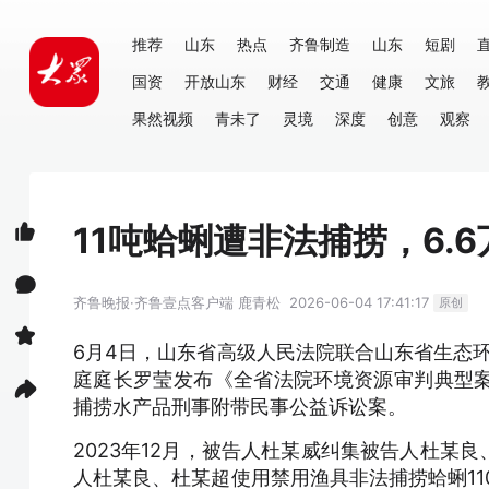
推荐
山东
热点
齐鲁制造
山东
短剧
国资
开放山东
财经
交通
健康
文旅
果然视频
青未了
灵境
深度
创意
观察
11吨蛤蜊遭非法捕捞，6.
齐鲁晚报·齐鲁壹点客户端
鹿青松
2026-06-04 17:41:17
原创
6月4日，山东省高级人民法院联合山东省生态环
庭庭长罗莹发布《全省法院环境资源审判典型
捕捞水产品刑事附带民事公益诉讼案。
2023年12月，被告人杜某威纠集被告人杜某
人杜某良、杜某超使用禁用渔具非法捕捞蛤蜊11