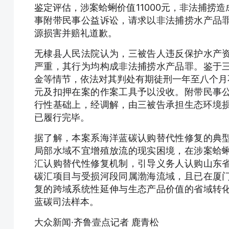
鉴定评估，涉案蛤蜊价值11000元，非法捕捞造
事附带民事公益诉讼，请求以非法捕捞水产品
源损害并赔礼道歉。
无棣县人民法院认为，三被告人违反保护水产
严重，其行为均构成非法捕捞水产品罪。鉴于
金等情节，依法对其判处有期徒刑一年至八个月不
元及扣押在案的作案工具予以没收。附带民事
行性基础上，经调解，由三被告承担生态环境损
已履行完毕。
据了解，本案系海洋蓝碳认购替代性修复的典
局部水域不宜增殖放流的现实困境，在涉案蛤
汇认购替代性修复机制，引导义务人认购山东
碳汇项目与受损河段同属渤海流域，且已在厦
复的跨域系统性延伸与生态产品价值的省域转
蓝碳司法样本。
大众新闻·齐鲁壹点记者 鹿青松