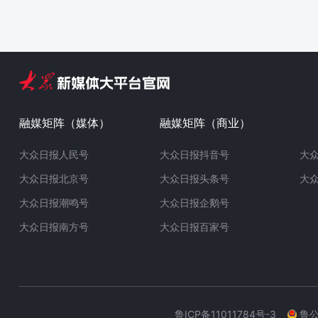
融媒矩阵（媒体）
融媒矩阵（商业）
大众日报人民号
大众日报抖音号
大
大众日报北京号
大众日报头条号
大
大众日报潮鸣号
大众日报企鹅号
大众日报南方号
大众日报百家号
鲁ICP备11011784号-3
鲁公网