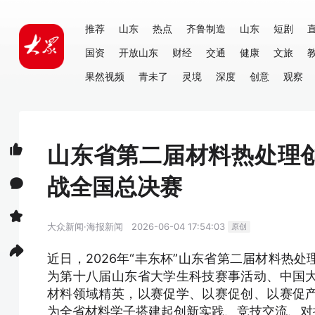
推荐
山东
热点
齐鲁制造
山东
短剧
国资
开放山东
财经
交通
健康
文旅
果然视频
青未了
灵境
深度
创意
观察
山东省第二届材料热处理
战全国总决赛
大众新闻·海报新闻
2026-06-04 17:54:03
原创
近日，2026年“丰东杯”山东省第二届材料热
为第十八届山东省大学生科技赛事活动、中国
材料领域精英，以赛促学、以赛促创、以赛促
为全省材料学子搭建起创新实践、竞技交流、对