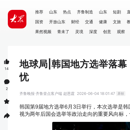
推荐
山东
热点
齐鲁制造
山东
短剧
国资
开放山东
财经
交通
健康
文旅
果然视频
青未了
灵境
深度
创意
观察
地球局|韩国地方选举落
14
忧
2
齐鲁晚报·齐鲁壹点客户端
赵恩霆
2026-06-04 18:01:47
原创
韩国第9届地方选举6月3日举行，本次选举是
视为两年后国会选举等政治走向的重要风向标，