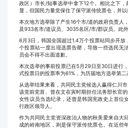
政区）市长/知事选举中拿下12个。相比之下
显，但国民力量党保住了保守派传统票仓，并以
本次地方选举除了产生16个市/道的政府负责人，
及933名市/道议员、3035名区/市/郡议员。
6月3日，韩国全国超过1.4万个投票站同步开
个投票站一度出现选票告罄，导致一些选民无
员会不得不出面道歉。
本次选举的事前投票已在5月29日至30日进行，
式投票日的投票率为61%，为历届地方选举第二
从选举结果来看，共同民主党候选人赢得仁川市、
该党前党首、曾在文在寅时期担任法务部长官的
女性议员当选纪录，还曾是韩国宪政史上首位
行政区领导人。
作为共同民主党资深政治人物的秋美爱来自大
成的岭南地区，则是保守派传统票仓。在近些