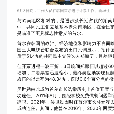
6月3日晚，工作人员在韩国首尔进行计票工作。新华社
与岭南地区相对的，是进步派长期占优的湖南
中，共同民主党立足基本盘湖南地区，在全国
是瞄准了更具标志性意义的首尔。
首尔在韩国的政治、经济地位和影响力不言而
国三大电视台联合发布的出口民调显示，预计国
后于51.4%的共同民主党候选人郑愿伍，且差
但开票进程一波三折，3日晚间郑愿伍以超过6
增加，二者票差迅速缩小，最终吴世勋实现反超。
愿伍的得票率为48.34%，仅以0.6个百分点的
吴世勋由此成为首尔市长选举历史上首位五度当选
功连任。2011年8月，围绕学校免费供餐问题
辞职。2021年，吴世勋因时任首尔市长朴元淳
成功连任。其间，他曾在2016年、2020年两