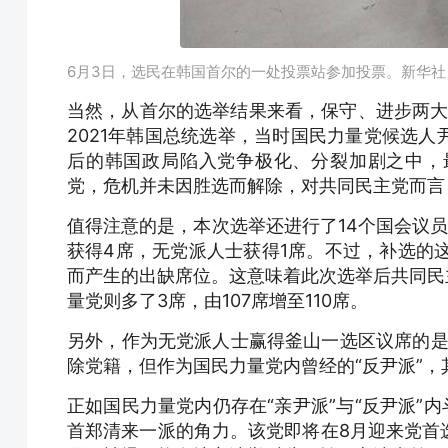
6月3日，选民在韩国首尔的一处投票站参加投票。新华社
当然，从首尔的选举结果来看，保守、进步两大
2021年韩国总统选举，当时国民力量党候选人
后的韩国政局陷入党争极化、分裂加剧之中，
党，危机并未因胜选而解除，对共同民主党而言
值得注意的是，本次选举还进行了14个国会议
获得4席，无党派人士获得1席。不过，补选的这
而产生的‌出缺席位。这意味着此次选举后共同民主
量党则多了3席，由107席增至110席。
另外，作为无党派人士赢得釜山一选区议席的是
除党籍，但作为国民力量党内曾经的“反尹派”
正如国民力量党内仍存在“亲尹派”与“反尹派”
首郑清来一派的角力。该党即将在8月迎来党首