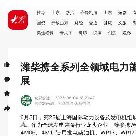
推荐
山东
热点
齐鲁制造
山东
短剧
国资
开放山东
财经
交通
健康
文旅
果然视频
青未了
灵境
深度
创意
观察
潍柴携全系列全领域电力能
展
众观交通 | 2026-06-04 18:21:47
闫晓辉
来源：大众新闻·海报新闻
6月3日，第25届上海国际动力设备及发电机组
幕。作为全球发电装备行业龙头企业，潍柴携WGF
4M06、4M10陆用发电柴油机、WP13、W