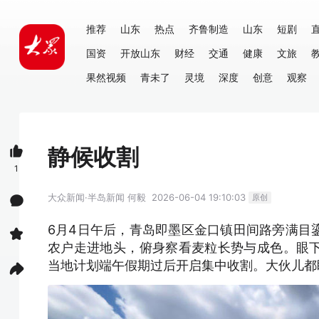
推荐
山东
热点
齐鲁制造
山东
短剧
国资
开放山东
财经
交通
健康
文旅
果然视频
青未了
灵境
深度
创意
观察
静候收割
1
大众新闻·半岛新闻
何毅
2026-06-04 19:10:03
原创
6月4日午后，青岛即墨区金口镇田间路旁满目
农户走进地头，俯身察看麦粒长势与成色。眼
当地计划端午假期过后开启集中收割。大伙儿都