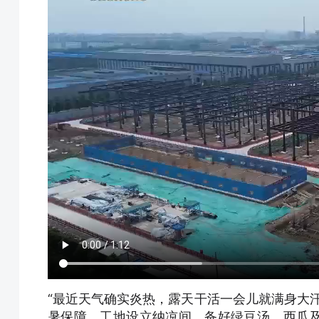
“最近天气确实炎热，露天干活一会儿就满身大
暑保障。工地设立纳凉间，备好绿豆汤、西瓜