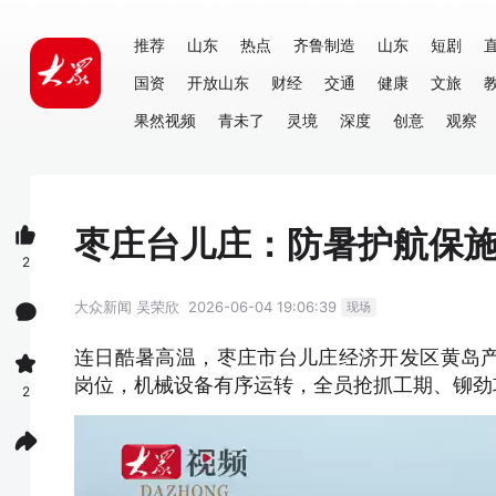
推荐
山东
热点
齐鲁制造
山东
短剧
国资
开放山东
财经
交通
健康
文旅
果然视频
青未了
灵境
深度
创意
观察
枣庄台儿庄：防暑护航保施
2
大众新闻
吴荣欣
2026-06-04 19:06:39
现场
连日酷暑高温，枣庄市台儿庄经济开发区黄岛
岗位，机械设备有序运转，全员抢抓工期、铆劲
2