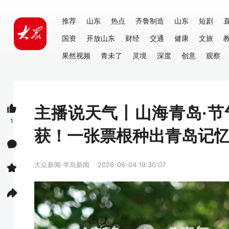
推荐
山东
热点
齐鲁制造
山东
短剧
国资
开放山东
财经
交通
健康
文旅
果然视频
青未了
灵境
深度
创意
观察
主播说天气丨山海青岛·节
1
获！一张票根种出青岛记
大众新闻·半岛新闻
2026-06-04 19:30:07