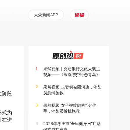
大众新闻APP
果然视频｜交通银行文旅大戏主
1
视频——《浪漫“交”织·恋青岛》
果然视频|夫妻俩被困河边，消防
2
员悬绳施救
在阶段
果然视频|女子被绞肉机“咬”住
3
手，消防员拆机施救
形式为
者在进
2026年枣庄市“全民健身日”启动
4
仪式成功举办