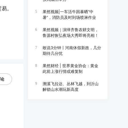
贸易。
果然视频|一车活牛因暴晒“中
5
暑”，消防员及时到场喷淋作业
果然视频｜演绎齐鲁农耕文明，
6
鲁源村恢弘夜场大秀即将亮相！
敢说3分钟丨河南休假新政，几分
7
期待几分忧
果然财经 | 世界黄金协会：黄金
8
此前上涨行情或难复制
评论
溯溪飞拉达、丛林飞越，到沂山
9
解锁山水潮玩新高度