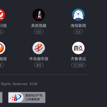
日报
果然视频
海报新闻
信
抖音
抖音
晚报
半岛都市报
齐鲁壹点
博
微博
学习强国
hts Reserved 2026