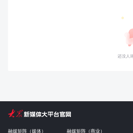
还没人
融媒矩阵（媒体）
融媒矩阵（商业）