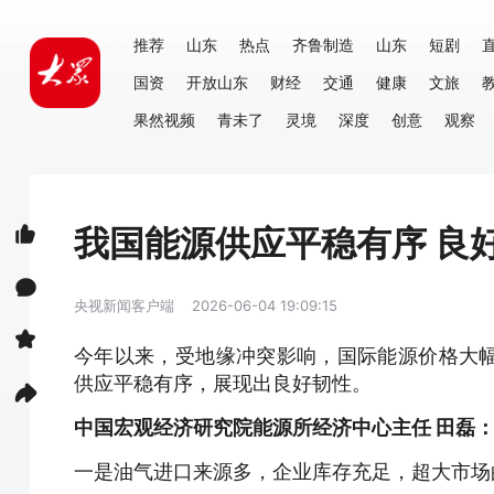
推荐
山东
热点
齐鲁制造
山东
短剧
国资
开放山东
财经
交通
健康
文旅
果然视频
青未了
灵境
深度
创意
观察
我国能源供应平稳有序 良
央视新闻客户端
2026-06-04 19:09:15
今年以来，受地缘冲突影响，国际能源价格大
供应平稳有序，展现出良好韧性。
中国宏观经济研究院能源所经济中心主任 田磊
一是油气进口来源多，企业库存充足，超大市场