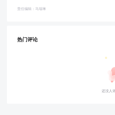
责任编辑：马瑞琳
热门评论
还没人