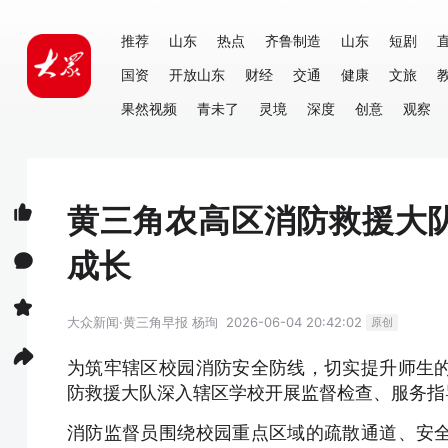
推荐
山东
热点
齐鲁制造
山东
短剧
国资
开放山东
财经
交通
健康
文旅
果然视频
青未了
灵境
深度
创意
观察
黄三角农高区消防救援大
成长
大众新闻·黄三角早报
杨珣
2026-06-04 20:42:02
原创
为筑牢辖区校园消防安全防线，切实提升师生
防救援大队深入辖区学校开展监督检查、服务指
消防监督员围绕校园重点区域的疏散通道、安