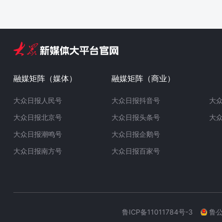
融媒矩阵（媒体）
融媒矩阵（商业）
大众日报人民号
大众日报抖音号
大
大众日报北京号
大众日报头条号
大
大众日报潮鸣号
大众日报企鹅号
大众日报南方号
大众日报百家号
鲁ICP备11011784号-3
鲁公网