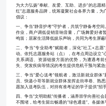
为大力弘扬“奉献、友爱、互助、进步”的志愿精
红”志愿服务品牌，统筹凝聚社会各界力量，为
倡议：
一、争当“静音护考”守护者，共筑宁静备考空
作业，商户调低促销音响音量，广场舞爱好者
鸣笛；居家生活降低娱乐声响，共同为考生屏蔽
二、争当“专业助考”赋能者，深化“社工+志
动。依托志愿服务站（点），在考点周边设立“心
关系调适、资源链接方面的优势，为遭遇考前
失、突发疾病等情况的考生提供危机干预与紧急援
三、争当“爱心送考”领航者，激活新就业群体
员、快递小哥等新就业群体发挥走街串巷、熟悉
愿加入送考队伍，对持有准考证的学子提供“招手
四、争当“文明助航”传播者，涵养崇学向善社
不围堵，给考生留出畅通的“绿色通道”。各媒