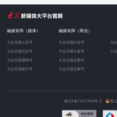
融媒矩阵（媒体）
融媒矩阵（商业）
大众日报人民号
大众日报抖音号
大
大众日报北京号
大众日报头条号
大
大众日报潮鸣号
大众日报企鹅号
大众日报南方号
大众日报百家号
鲁ICP备11011784号-3
鲁公网