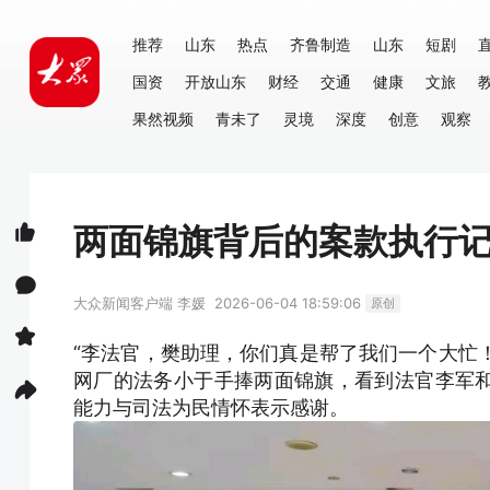
推荐
山东
热点
齐鲁制造
山东
短剧
国资
开放山东
财经
交通
健康
文旅
果然视频
青未了
灵境
深度
创意
观察
两面锦旗背后的案款执行
大众新闻客户端
李媛
2026-06-04 18:59:06
原创
“李法官，樊助理，你们真是帮了我们一个大忙！
网厂的法务小于手捧两面锦旗，看到法官李军
能力与司法为民情怀表示感谢。