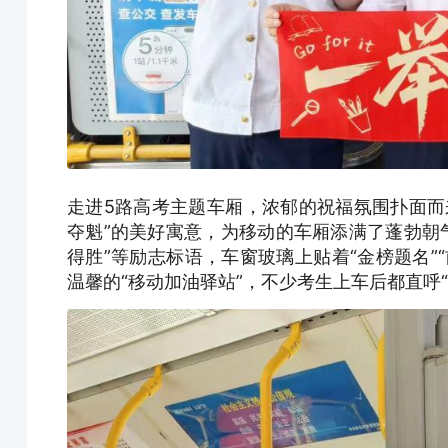
走进5路高考主题车厢，浓郁的祝福氛围扑面而
夺魁”的美好寓意，为移动的车厢添满了蓬勃朝气
得胜”等励志标语，车窗玻璃上贴着“金榜题名”
温馨的“移动加油驿站”，不少考生上车后都直呼