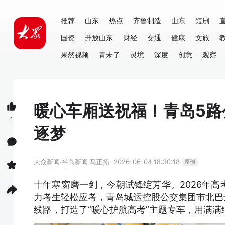
推荐
山东
热点
齐鲁制造
山东
短剧
国资
开放山东
财经
交通
健康
文旅
果然视频
青未了
灵境
深度
创意
观察
暖心车厢送祝福！青岛5
1
逐梦
大众新闻·半岛新闻
马正拓
2026-06-04 18:30:18
原创
十年寒窗磨一剑，今朝试锋绽芳华。2026年
力考生轻松应考，青岛城运控股公交集团市北巴士
线路，打造了“暖心护航高考”主题专车，用满