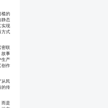
门槛的
与静态
艺实现
播方式
紧密联
、故事
户生产
艺创作
“从民
有的传
，而是