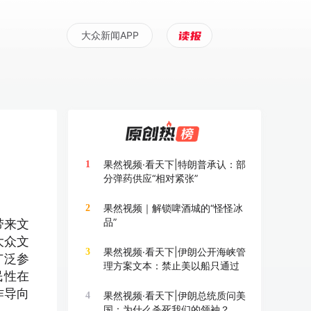
大众新闻APP
果然视频·看天下|特朗普承认：部
1
分弹药供应“相对紧张”
果然视频｜解锁啤酒城的“怪怪冰
2
品”
带来文
大众文
果然视频·看天下|伊朗公开海峡管
3
广泛参
理方案文本：禁止美以船只通过
民性在
作导向
果然视频·看天下|伊朗总统质问美
4
国：为什么杀死我们的领袖？