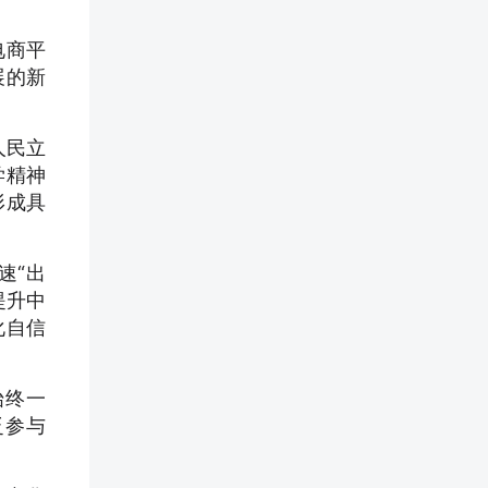
电商平
展的新
人民立
学精神
形成具
速“出
提升中
化自信
始终一
泛参与