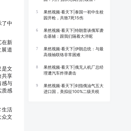
果然视频·看天下|泰国一初中生校
5
园开枪，共致7死15伤
示了中
果然视频·看天下|特朗普谈俄军袭
6
击基辅：跟我们隔着大洋呢
艺在新
果然视频·看天下|伊朗总统：与最
发展道
7
高领袖联络非常困难
果然视频·看天下|俄无人机厂总经
8
仅是文
理遭汽车炸弹袭击
放共享
情感与
果然视频·看天下|剑指俄油气五大
9
实质感
进口国，美拟征100%二级关税
常生活
大众文