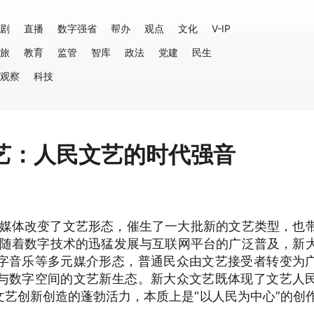
剧
直播
数字强省
帮办
观点
文化
V-IP
旅
教育
监管
智库
政法
党建
民生
观察
科技
艺：人民文艺的时代强音
新媒体改变了文艺形态，催生了一大批新的文艺类型，也
，随着数字技术的迅猛发展与互联网平台的广泛普及，新
字音乐等多元媒介形态，普通民众由文艺接受者转变为
与数字空间的文艺新生态。新大众文艺既体现了文艺人
艺创新创造的蓬勃活力，本质上是“以人民为中心”的创