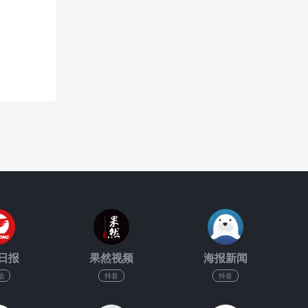
日报
果然视频
海报新闻
信
抖音
抖音