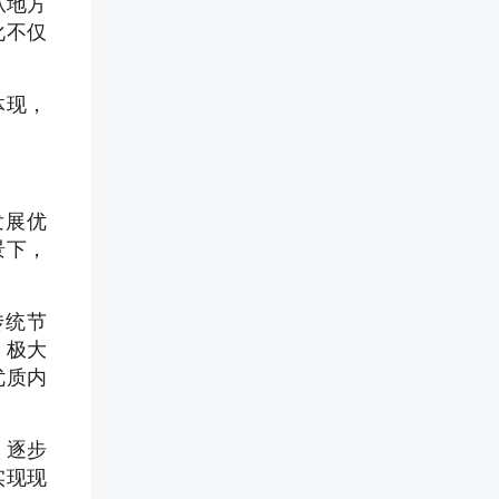
从地方
化不仅
体现，
发展优
景下，
传统节
，极大
优质内
，逐步
实现现