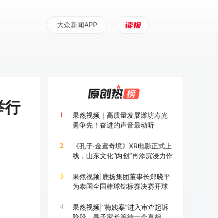
大众新闻APP
举行
果然视频｜高质量发展潍坊寿光
1
勇争先！奋进的声音最动听
《孔子·金鸢奇境》XR电影正式上
2
线，山东文化“两创”再添沉浸力作
果然视频|鹿扬集团董事长郑晓平
3
为泰国全国棒球锦标赛决赛开球
果然视频|“梅姨案”进入审查起诉
4
阶段，寻子家长等待一个真相