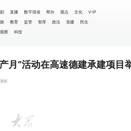
剧
直播
数字强省
帮办
观点
文化
V-IP
旅
教育
监管
智库
政法
党建
民生
观察
科技
生产月”活动在高速德建承建项目
原创