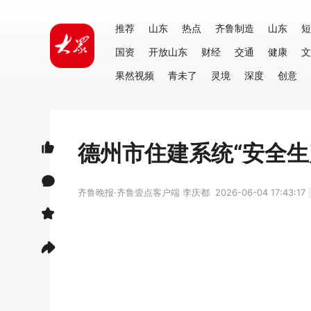
推荐
山东
热点
齐鲁制造
山东
短
国资
开放山东
财经
交通
健康
文
果然视频
青未了
灵境
深度
创意
德州市住建系统“安全
齐鲁晚报·齐鲁壹点客户端
李庆都
2026-06-04 17:43:17