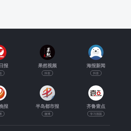
日报
果然视频
海报新闻
信
抖音
抖音
晚报
半岛都市报
齐鲁壹点
博
微博
学习强国