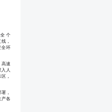
全 个
红线，
安全环
。高速
深入人
示区，
部署，
生产各