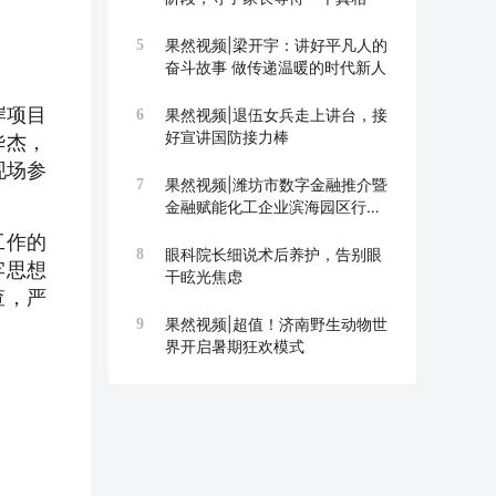
果然视频|梁开宇：讲好平凡人的
5
奋斗故事 做传递温暖的时代新人
岸项目
果然视频|退伍女兵走上讲台，接
6
好宣讲国防接力棒
华杰，
现场参
果然视频|潍坊市数字金融推介暨
7
金融赋能化工企业滨海园区行举
办
工作的
眼科院长细说术后养护，告别眼
8
牢思想
干眩光焦虑
查，严
果然视频|超值！济南野生动物世
9
界开启暑期狂欢模式