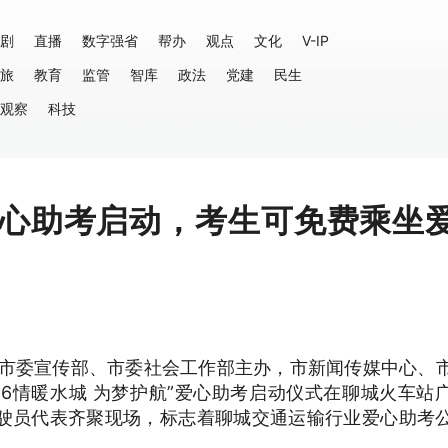
剧
直播
数字强省
帮办
观点
文化
V-IP
旅
教育
监管
智库
政法
党建
民生
观察
科技
爱心助考启动，考生可免费乘坐
，市委宣传部、市委社会工作部主办，市新闻传媒中心、
26情暖水城 为梦护航”爱心助考启动仪式在聊城火车站
驶员代表齐聚现场，标志着聊城交通运输行业爱心助考