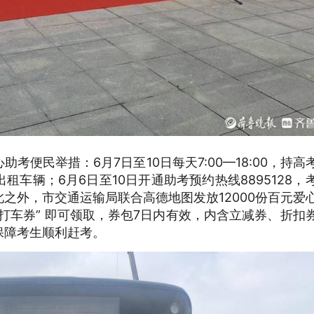
便民举措：6月7日至10日每天7:00—18:00，持高
车辆；6月6日至10日开通助考预约热线8895128，
之外，市交通运输局联合高德地图发放12000份百元爱
打车券” 即可领取，券包7日内有效，内含立减券、折扣
保障考生顺利赶考。