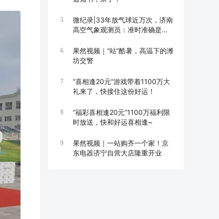
微纪录|33年放气球近万次，济南
5
高空气象观测员：准时准确是底
线
果然视频｜“站”酷暑，高温下的潍
6
坊交警
“喜相逢20元”游戏带着1100万大
7
礼来了，快接住这份好运！
“福彩喜相逢20元”1100万福利限
8
时放送，快和好运喜相逢~
果然视频｜一站购齐一个家！京
9
东电器济宁自营大店隆重开业