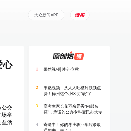
大众新闻APP
爱心
果然视频|时令·立秋
1
果然视频｜从人人吐槽到频频点
2
赞！德州这个小区变“暖”了
高考生家长花万余元买“内部名
3
市公交
额”，承诺的公办专科变民办大专
广场举
公益活
寄送中！你的枣庄职业学院录取
4
通知书，来了！