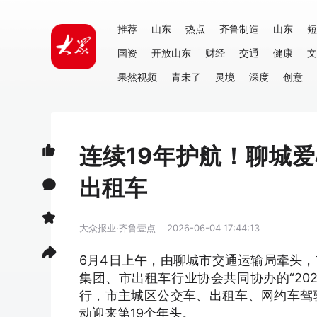
推荐
山东
热点
齐鲁制造
山东
短
国资
开放山东
财经
交通
健康
文
果然视频
青未了
灵境
深度
创意
连续19年护航！聊城
出租车
大众报业·齐鲁壹点
2026-06-04 17:44:13
6月4日上午，由聊城市交通运输局牵头
集团、市出租车行业协会共同协办的“20
行，市主城区公交车、出租车、网约车驾
动迎来第19个年头。