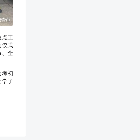
重点工
动仪式
命、全
助考初
大学子