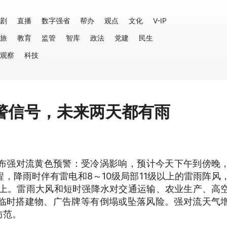
剧
直播
数字强省
帮办
观点
文化
V-IP
旅
教育
监管
智库
政法
党建
民生
观察
科技
警信号，未来两天都有雨
2分发布强对流黄色预警：受冷涡影响，预计今天下午到傍晚
，降雨时伴有雷电和8～10级局部11级以上的雷雨阵风
以上。雷雨大风和短时强降水对交通运输、农业生产、高
临时搭建物、广告牌等有倒塌或坠落风险。强对流天气
防范。