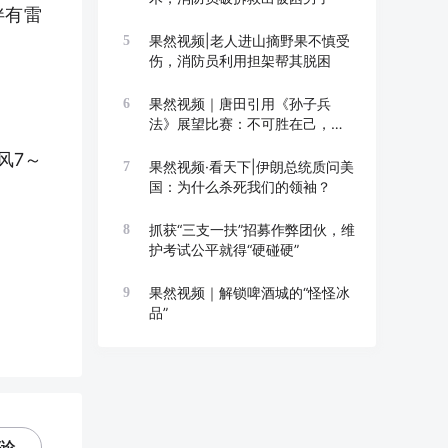
伴有雷
果然视频|老人进山摘野果不慎受
5
伤，消防员利用担架帮其脱困
果然视频｜唐田引用《孙子兵
6
法》展望比赛：不可胜在己，可
胜在敌
风7～
果然视频·看天下|伊朗总统质问美
7
国：为什么杀死我们的领袖？
抓获“三支一扶”招募作弊团伙，维
8
护考试公平就得“硬碰硬”
果然视频｜解锁啤酒城的“怪怪冰
9
品”
评论