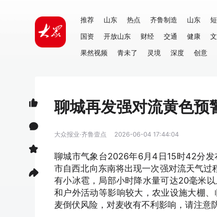
推荐
山东
热点
齐鲁制造
山东
短
国资
开放山东
财经
交通
健康
文
果然视频
青未了
灵境
深度
创意
聊城再发强对流黄色预
大众报业·齐鲁壹点
2026-06-04 17:44:04
聊城市气象台2026年6月4日15时4
市自西北向东南将出现一次强对流天气过程
有小冰雹，局部小时降水量可达20毫米
和户外活动等影响较大，农业设施大棚、
麦倒伏风险，对麦收有不利影响，请注意