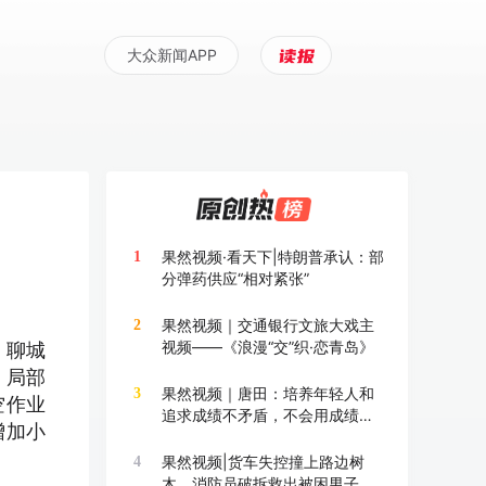
大众新闻APP
果然视频·看天下|特朗普承认：部
1
分弹药供应“相对紧张”
果然视频｜交通银行文旅大戏主
2
视频——《浪漫“交”织·恋青岛》
，聊城
，局部
果然视频｜唐田：培养年轻人和
3
空作业
追求成绩不矛盾，不会用成绩换
增加小
成长
果然视频|货车失控撞上路边树
4
木，消防员破拆救出被困男子