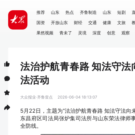
推荐
山东
热点
齐鲁制造
山东
短剧
国资
开放山东
财经
交通
健康
文旅
果然视频
青未了
灵境
深度
创意
观察
法治护航青春路 知法守
法活动
大众报业·齐鲁壹点
2026-06-04 18:13:07
5月22日，主题为“法治护航青春路 知法守法
东昌府区司法局张炉集司法所与山东荣法律师
全防线。