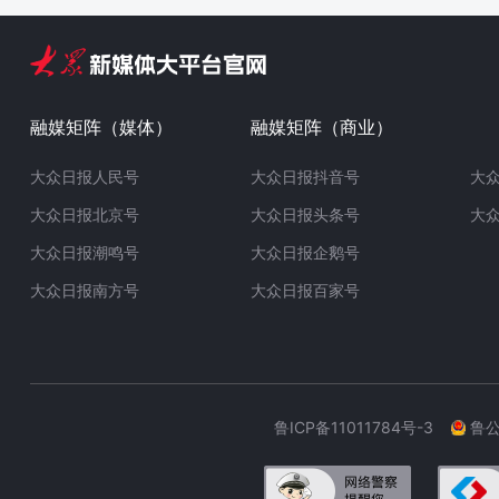
融媒矩阵（媒体）
融媒矩阵（商业）
大众日报人民号
大众日报抖音号
大
大众日报北京号
大众日报头条号
大
大众日报潮鸣号
大众日报企鹅号
大众日报南方号
大众日报百家号
鲁ICP备11011784号-3
鲁公网