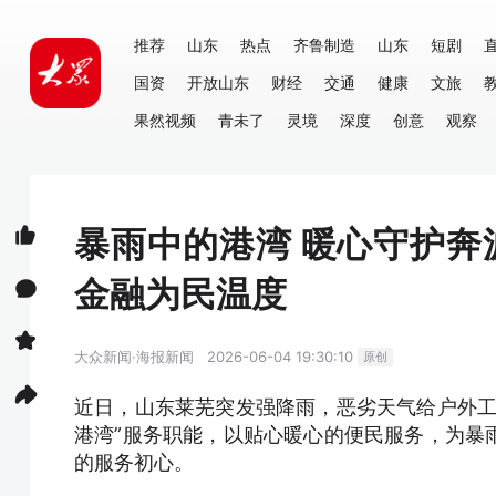
推荐
山东
热点
齐鲁制造
山东
短剧
国资
开放山东
财经
交通
健康
文旅
果然视频
青未了
灵境
深度
创意
观察
暴雨中的港湾 暖心守护
金融为民温度
大众新闻·海报新闻
2026-06-04 19:30:10
原创
近日，山东莱芜突发强降雨，恶劣天气给户外工
港湾”服务职能，以贴心暖心的便民服务，为暴
的服务初心。