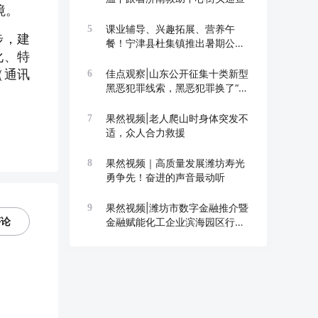
境。
课业辅导、兴趣拓展、营养午
5
步，建
餐！宁津县杜集镇推出暑期公益
化、特
托管班
（通讯
佳点观察|山东公开征集十类新型
6
黑恶犯罪线索，黑恶犯罪换了“马
甲”也要打
果然视频|老人爬山时身体突发不
7
适，众人合力救援
果然视频｜高质量发展潍坊寿光
8
勇争先！奋进的声音最动听
果然视频|潍坊市数字金融推介暨
9
评论
金融赋能化工企业滨海园区行举
办