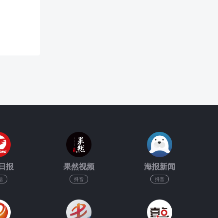
日报
果然视频
海报新闻
信
抖音
抖音