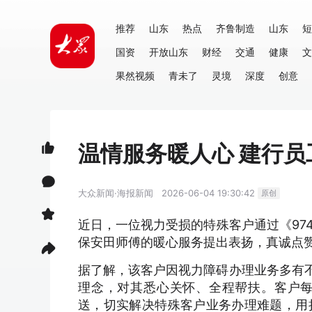
推荐
山东
热点
齐鲁制造
山东
短
国资
开放山东
财经
交通
健康
文
果然视频
青未了
灵境
深度
创意
温情服务暖人心 建行
大众新闻·海报新闻
2026-06-04 19:30:42
原创
近日，一位视力受损的特殊客户通过《97
保安田师傅的暖心服务提出表扬，真诚点
据了解，该客户因视力障碍办理业务多有不
理念，对其悉心关怀、全程帮扶。客户
送，切实解决特殊客户业务办理难题，用