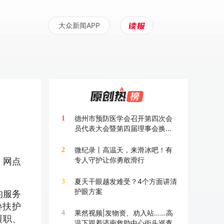
大众新闻APP
德州市预防医学会召开第四次会
1
员代表大会暨第四届理事会换届
大会
微纪录丨高温天，来滑冰吧！有
2
专人守护让你勇敢滑行
、网点
夏天干眼越发难受？4个方面讲清
3
护眼方案
的服务
搀扶护
果然视频|发物资、劝入站……高
4
履职、
温下跟着济南救助中心街头巡查