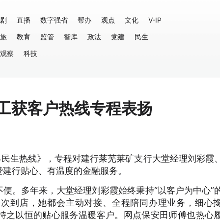
剧
直播
数字强省
帮办
观点
文化
V-IP
旅
教育
监管
智库
政法
党建
民生
观察
科技
员工获客户热线专程表扬
4民生热线》，专程对建行莱芜莱矿支行大堂经理刘彩霞
赞建行贴心、有温度的金融服务。
便。多年来，大堂经理刘彩霞始终秉持“以客户为中心”
每次到店，她都会主动对接、全程陪同办理业务，细心
持之以恒的贴心服务温暖客户。网点保安田师傅也热心