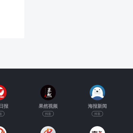
日报
果然视频
海报新闻
信
抖音
抖音