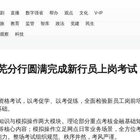
剧
直播
数字强省
帮办
观点
文化
V-IP
旅
教育
监管
智库
政法
党建
民生
观察
科技
莱芜分行圆满完成新行员上岗考试
资格考试，以考促学、以考促练，全面检验新员工岗前
基础。
知识与模拟操作两大模块。理论部分重点考核金融基础
等核心内容；模拟操作立足网点日常业务场景，全方位
能力。整场考试组织规范、秩序井然，考风严谨。