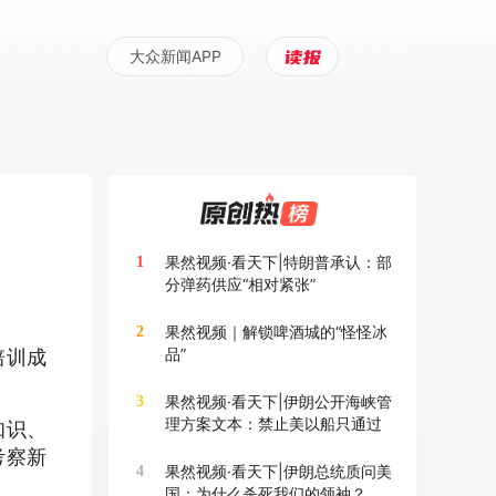
大众新闻APP
果然视频·看天下|特朗普承认：部
1
分弹药供应“相对紧张”
果然视频｜解锁啤酒城的“怪怪冰
2
品”
培训成
果然视频·看天下|伊朗公开海峡管
3
理方案文本：禁止美以船只通过
知识、
考察新
果然视频·看天下|伊朗总统质问美
4
国：为什么杀死我们的领袖？