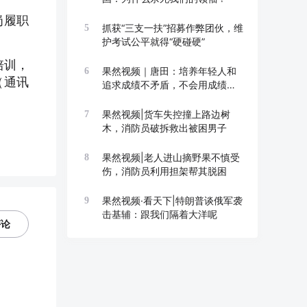
岗履职
抓获“三支一扶”招募作弊团伙，维
5
护考试公平就得“硬碰硬”
培训，
果然视频｜唐田：培养年轻人和
6
（通讯
追求成绩不矛盾，不会用成绩换
成长
果然视频|货车失控撞上路边树
7
木，消防员破拆救出被困男子
果然视频|老人进山摘野果不慎受
8
伤，消防员利用担架帮其脱困
果然视频·看天下|特朗普谈俄军袭
9
击基辅：跟我们隔着大洋呢
评论