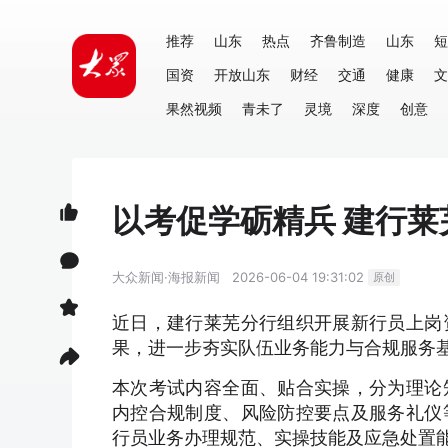
推荐
山东
热点
齐鲁制造
山东
短
国资
开放山东
财经
交通
健康
文
果然视频
青未了
灵境
深度
创意
以考促学砺精兵 建行
大众新闻·海报新闻
2026-06-04 19:31:02
原创
近日，建行莱芜分行组织开展新行员上岗
果，进一步夯实队伍业务能力与合规服务
本次考试内容全面、贴合实操，分为理论
内控合规制度、风险防控要点及服务礼仪
行员业务办理规范、实操技能及应急处置