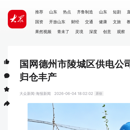
推荐
山东
热点
齐鲁制造
山东
短剧
国资
开放山东
财经
交通
健康
文旅
果然视频
青未了
灵境
深度
创意
观察
国网德州市陵城区供电公
归仓丰产
大众新闻·海报新闻
2026-06-04 18:02:02
原创