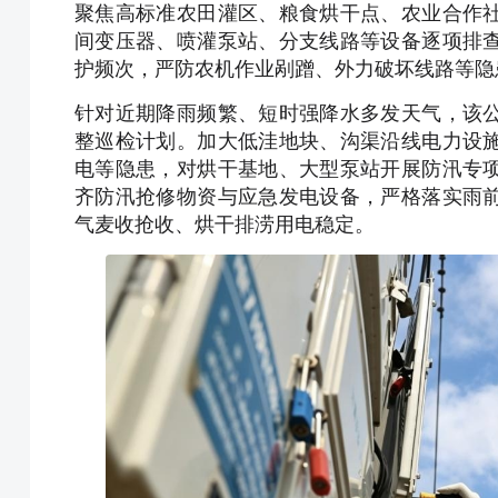
聚焦高标准农田灌区、粮食烘干点、农业合作
间变压器、喷灌泵站、分支线路等设备逐项排
护频次，严防农机作业剐蹭、外力破坏线路等隐
针对近期降雨频繁、短时强降水多发天气，该
整巡检计划。加大低洼地块、沟渠沿线电力设
电等隐患，对烘干基地、大型泵站开展防汛专
齐防汛抢修物资与应急发电设备，严格落实雨
气麦收抢收、烘干排涝用电稳定。