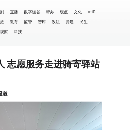
剧
直播
数字强省
帮办
观点
文化
V-IP
旅
教育
监管
智库
政法
党建
民生
观察
科技
”人 志愿服务走进骑寄驿站
报道