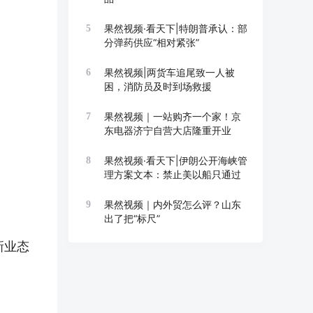
果然视频·看天下|特朗普承认：部
5
分弹药供应“相对紧张”
果然视频|两货车追尾致一人被
6
困，消防员及时到场救援
果然视频｜一站购齐一个家！京
7
东电器济宁自营大店隆重开业
果然视频·看天下|伊朗公开海峡管
8
理方案文本：禁止美以船只通过
果然视频｜内外贸怎么评？山东
9
出了把“标尺”
新业态