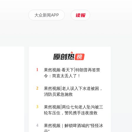
大众新闻APP
果然视频·看天下|特朗普再签禁
1
令：简直太丢人了！
果然视频|老人误入下水道被困，
2
消防员紧急施救
果然视频|两位七旬老人坠沟被三
3
轮车压住，警民携手连夜搜救
果然视频｜解锁啤酒城的“怪怪冰
4
品”