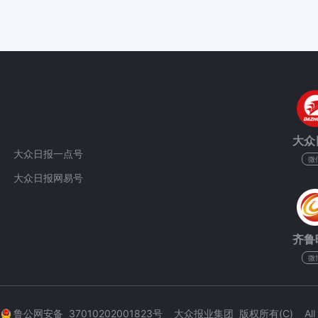
大众
大众日报一点号
微
大众日报网易号
齐鲁
微
3
鲁公网安备 37010202001823号 大众报业集团 版权所有(C) All Rig