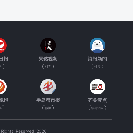
日报
果然视频
海报新闻
信
抖音
抖音
晚报
半岛都市报
齐鲁壹点
博
微博
学习强国
hts Reserved 2026