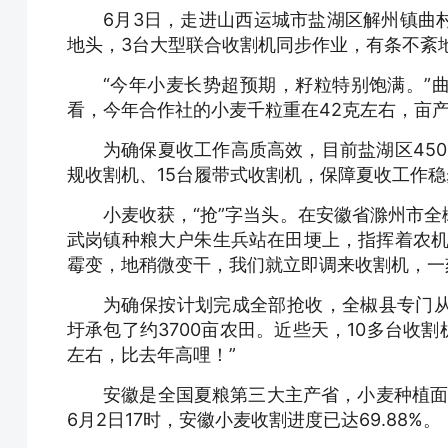
6月3日，走进山西运城市盐湖区解州镇曲
地头，3台大型联合收割机同步作业，有条不紊
“今年小麦长势超预期，籽粒特别饱满。”
看，今年合作社的小麦千粒重在42克左右，亩产
为确保夏收工作高质高效，目前盐湖区450
规收割机、15台履带式收割机，保障夏收工作
小麦收获，“抢”字当头。在安徽省滁州市
武岗镇种粮大户朱生兵站在田埂上，指挥着农机
霉变，地稍微变干，我们就立即调来收割机，一
为确保按计划完成全部抢收，全椒县专门
圩承包了约3700亩农田。近些天，10多台收割
左右，比去年高哩！”
安徽是全国夏粮第三大主产省，小麦种植面
6月2日17时，安徽小麦收割进度已达69.88%。