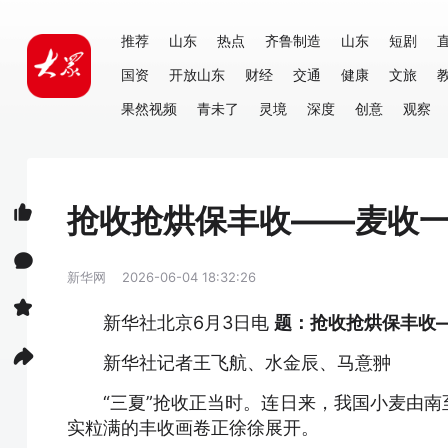
推荐
山东
热点
齐鲁制造
山东
短剧
国资
开放山东
财经
交通
健康
文旅
果然视频
青未了
灵境
深度
创意
观察
抢收抢烘保丰收——麦收
新华网
2026-06-04 18:32:26
新华社北京6月3日电
题：抢收抢烘保丰收
新华社记者王飞航、水金辰、马意翀
“三夏”抢收正当时。连日来，我国小麦由
实粒满的丰收画卷正徐徐展开。