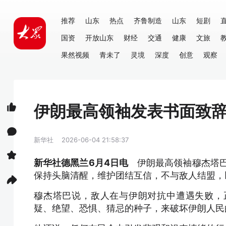
推荐
山东
热点
齐鲁制造
山东
短剧
国资
开放山东
财经
交通
健康
文旅
果然视频
青未了
灵境
深度
创意
观察
伊朗最高领袖发表书面致
新华社
2026-06-04 21:58:37
新华社德黑兰6月4日电
伊朗最高领袖穆杰塔巴
保持头脑清醒，维护团结互信，不与敌人结盟，
穆杰塔巴说，敌人在与伊朗对抗中遭遇失败，
疑、绝望、恐惧、猜忌的种子，来破坏伊朗人民